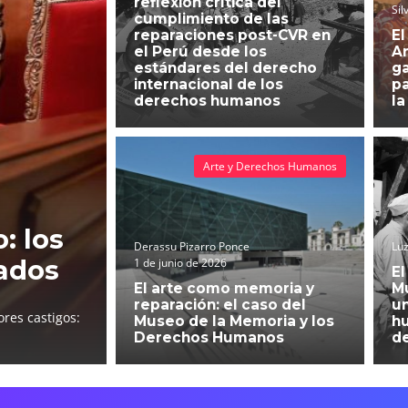
reflexión crítica del
Sil
cumplimiento de las
reparaciones post-CVR en
El
el Perú desde los
An
estándares del derecho
g
internacional de los
pa
derechos humanos
la
Arte y Derechos Humanos
: los
Derassu Pizarro Ponce
Luz
ados
1 de junio de 2026
El
El arte como memoria y
Mu
reparación: el caso del
un
res castigos:
Museo de la Memoria y los
h
Derechos Humanos
d