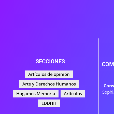
SECCIONES
COM
Artículos de opinión
Arte y Derechos Humanos
Cons
Sophi
Hagamos Memoria
Artículos
EDDHH