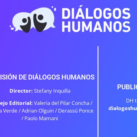
ISIÓN DE DIÁLOGOS HUMANOS
PUBLI
Director:
Stefany Inquilla
DH t
ejo Editorial:
Valeria del Pilar Concha /
dialogosh
a Verde /
Adrian Olguin / Derassú Ponce
/ Paolo Mamani