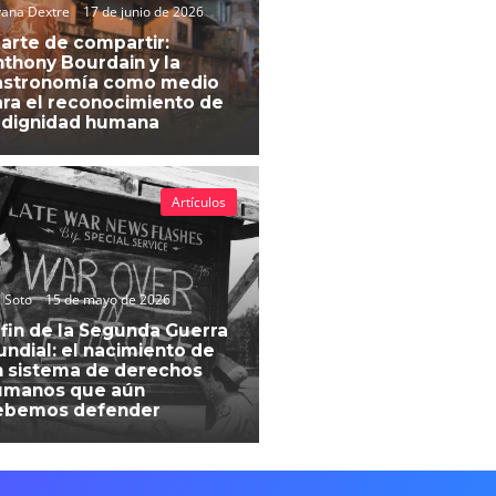
vana Dextre
17 de junio de 2026
 arte de compartir:
thony Bourdain y la
astronomía como medio
ra el reconocimiento de
 dignidad humana
Artículos
 Soto
15 de mayo de 2026
 fin de la Segunda Guerra
ndial: el nacimiento de
 sistema de derechos
umanos que aún
ebemos defender