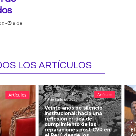
dos
oz
-
9 de
OS LOS ARTÍCULOS
Valeria del Pilar Concha
Artículos
Artículos
19 de junio de 2026
Veinte años de silencio
institucional: hacia una
reflexión crítica del
Sil
cumplimiento de las
reparaciones post-CVR en
El
el Perú desde los
An