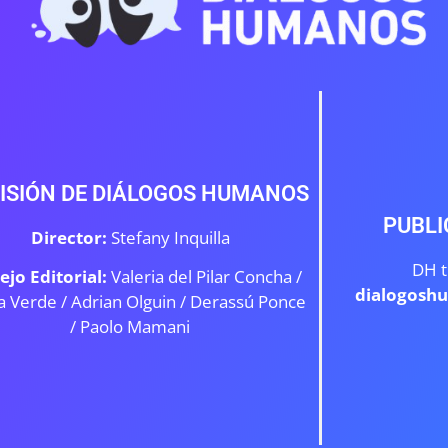
ISIÓN DE DIÁLOGOS HUMANOS
PUBLI
Director:
Stefany Inquilla
DH t
ejo Editorial:
Valeria del Pilar Concha /
dialogosh
a Verde /
Adrian Olguin / Derassú Ponce
/ Paolo Mamani