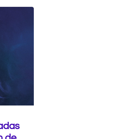
dadas
n de