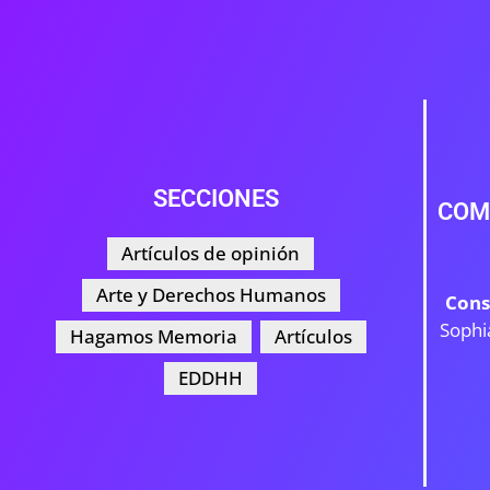
SECCIONES
COM
Artículos de opinión
Arte y Derechos Humanos
Cons
Sophi
Hagamos Memoria
Artículos
EDDHH