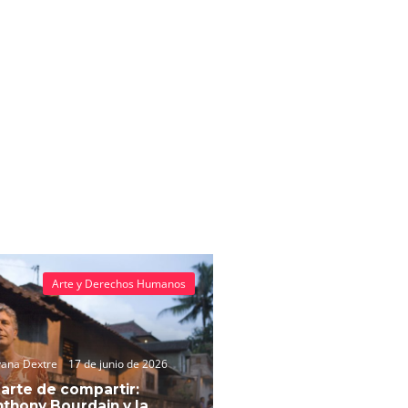
Arte y Derechos Humanos
vana Dextre
17 de junio de 2026
 arte de compartir:
thony Bourdain y la