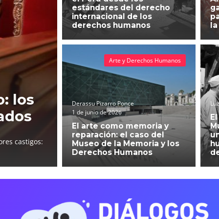
estándares del derecho
g
internacional de los
pa
derechos humanos
la
Arte y Derechos Humanos
: los
Derassu Pizarro Ponce
Luz
ados
1 de junio de 2026
El
El arte como memoria y
Mu
reparación: el caso del
un
res castigos:
Museo de la Memoria y los
h
Derechos Humanos
d