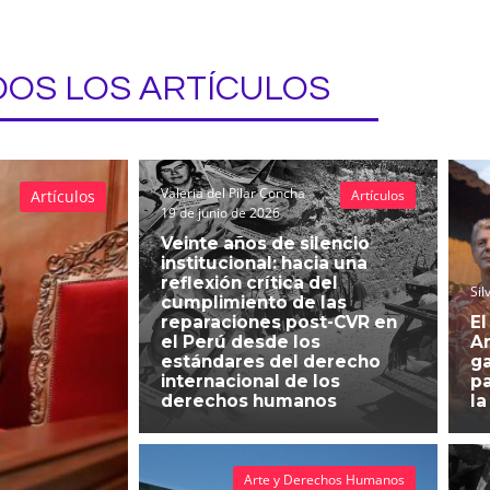
OS LOS ARTÍCULOS
Valeria del Pilar Concha
Artículos
Artículos
19 de junio de 2026
Veinte años de silencio
institucional: hacia una
reflexión crítica del
Sil
cumplimiento de las
reparaciones post-CVR en
El
el Perú desde los
An
estándares del derecho
g
internacional de los
pa
derechos humanos
la
Arte y Derechos Humanos