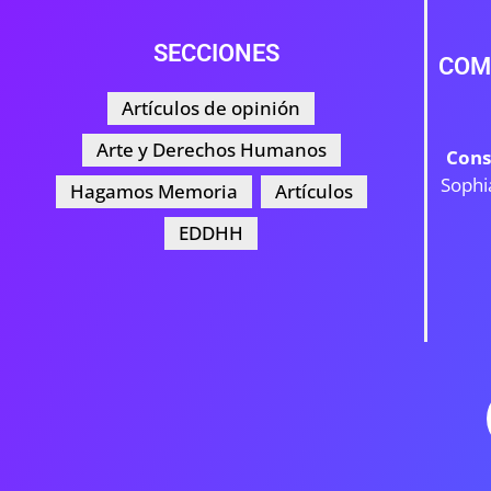
SECCIONES
COM
Artículos de opinión
Arte y Derechos Humanos
Cons
Sophi
Hagamos Memoria
Artículos
EDDHH