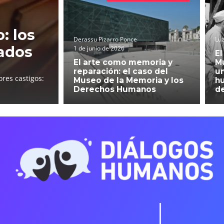
: los
Derassu Pizarro Ponce
Luz
ados
1 de junio de 2026
El
El arte como memoria y
Mu
reparación: el caso del
un
res castigos:
Museo de la Memoria y los
h
Derechos Humanos
d