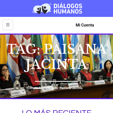
Mi Cuenta
TAG: PAISANA
JACINTA
Portada
Etiqueta: Paisana Jacinta