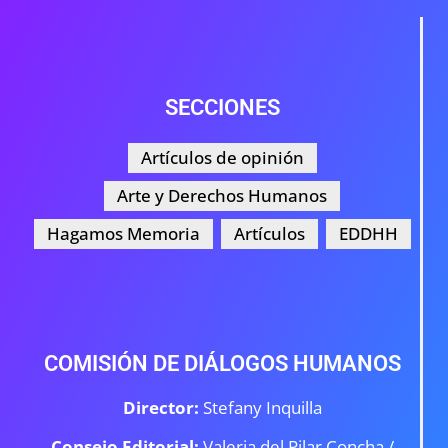
SECCIONES
Artículos de opinión
Arte y Derechos Humanos
Hagamos Memoria
Artículos
EDDHH
COMISIÓN DE DIÁLOGOS HUMANOS
Director:
Stefany Inquilla
Consejo Editorial:
Valeria del Pilar Concha /