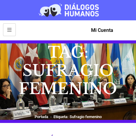
Mi Cuenta
TAG:
SUFRAGIO
FEMENINO
Portada
Etiqueta: Sufragio femenino