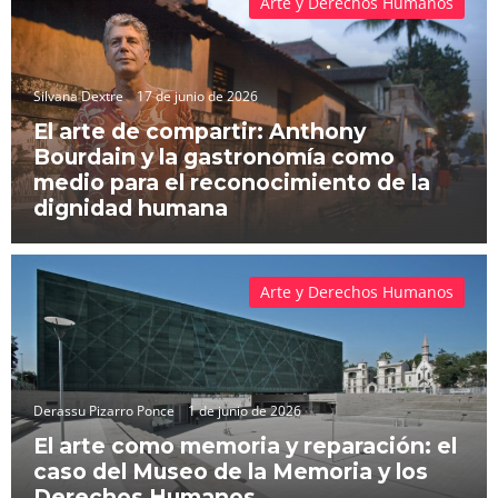
Arte y Derechos Humanos
Silvana Dextre
17 de junio de 2026
El arte de compartir: Anthony
Bourdain y la gastronomía como
medio para el reconocimiento de la
dignidad humana
Arte y Derechos Humanos
Derassu Pizarro Ponce
1 de junio de 2026
El arte como memoria y reparación: el
caso del Museo de la Memoria y los
Derechos Humanos