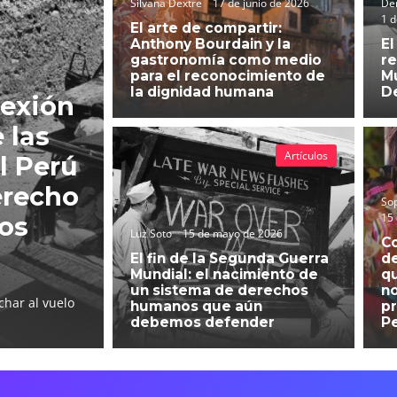
Silvana Dextre
17 de junio de 2026
Der
1 d
El arte de compartir:
Anthony Bourdain y la
El
gastronomía como medio
re
para el reconocimiento de
Mu
la dignidad humana
D
lexión
 las
Artículos
l Perú
erecho
So
15
hos
Luz Soto
15 de mayo de 2026
C
El fin de la Segunda Guerra
d
Mundial: el nacimiento de
qu
un sistema de derechos
no
char al vuelo
humanos que aún
pr
debemos defender
P