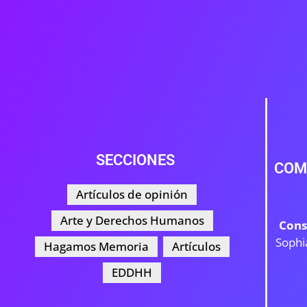
SECCIONES
COM
Artículos de opinión
Arte y Derechos Humanos
Cons
Sophi
Hagamos Memoria
Artículos
EDDHH