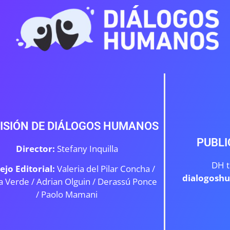
ISIÓN DE DIÁLOGOS HUMANOS
PUBLI
Director:
Stefany Inquilla
DH t
ejo Editorial:
Valeria del Pilar Concha /
dialogosh
a Verde /
Adrian Olguin / Derassú Ponce
/ Paolo Mamani