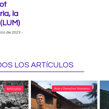
ot
ia, la
l (LUM)
rzo de 2023
-
OS LOS ARTÍCULOS
Artículos
Arte y Derechos Humanos