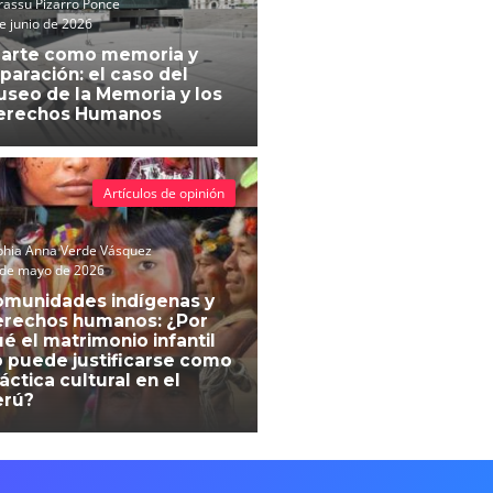
assu Pizarro Ponce
e junio de 2026
 arte como memoria y
paración: el caso del
seo de la Memoria y los
erechos Humanos
Artículos de opinión
phia Anna Verde Vásquez
 de mayo de 2026
omunidades indígenas y
erechos humanos: ¿Por
é el matrimonio infantil
 puede justificarse como
áctica cultural en el
erú?