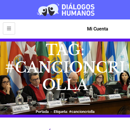
Mi Cuenta
TAG:
#CANCIONCRI
OLLA
Portada
Etiqueta: #cancioncriolla