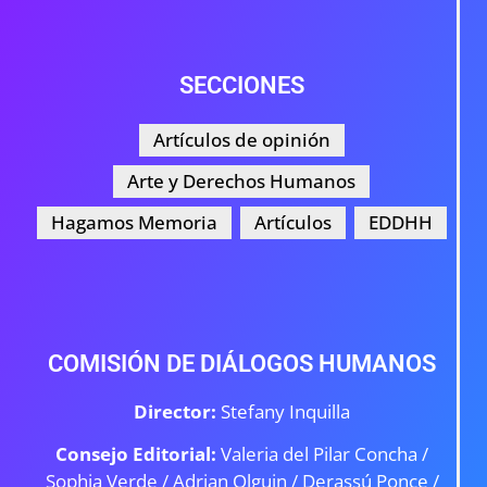
SECCIONES
Artículos de opinión
Arte y Derechos Humanos
Hagamos Memoria
Artículos
EDDHH
COMISIÓN DE DIÁLOGOS HUMANOS
Director:
Stefany Inquilla
Consejo Editorial:
Valeria del Pilar Concha /
Sophia Verde /
Adrian Olguin / Derassú Ponce /