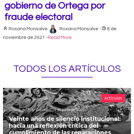
gobierno de Ortega por
fraude electoral
Roxana Monsalve
Roxana Monsalve
-
8 de
noviembre de 2021
-
Read More
TODOS LOS ARTÍCULOS
Artículos
Valeria del Pilar Concha
19 de junio de 2026
Veinte años de silencio institucional:
hacia una reflexión crítica del
cumplimiento de las reparaciones