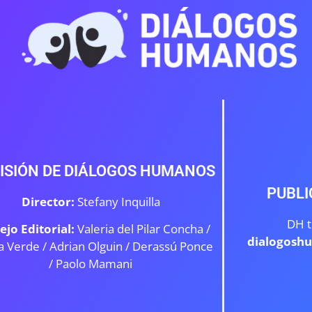
ISIÓN DE DIÁLOGOS HUMANOS
PUBLI
Director:
Stefany Inquilla
DH t
ejo Editorial:
Valeria del Pilar Concha /
dialogosh
a Verde /
Adrian Olguin / Derassú Ponce
/ Paolo Mamani