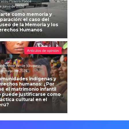
assu Pizarro Ponce
e junio de 2026
 arte como memoria y
paración: el caso del
seo de la Memoria y los
erechos Humanos
Artículos de opinión
phia Anna Verde Vásquez
 de mayo de 2026
omunidades indígenas y
erechos humanos: ¿Por
é el matrimonio infantil
 puede justificarse como
áctica cultural en el
erú?