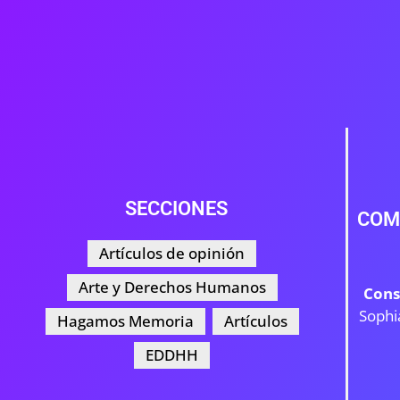
SECCIONES
COM
Artículos de opinión
Arte y Derechos Humanos
Cons
Sophi
Hagamos Memoria
Artículos
EDDHH