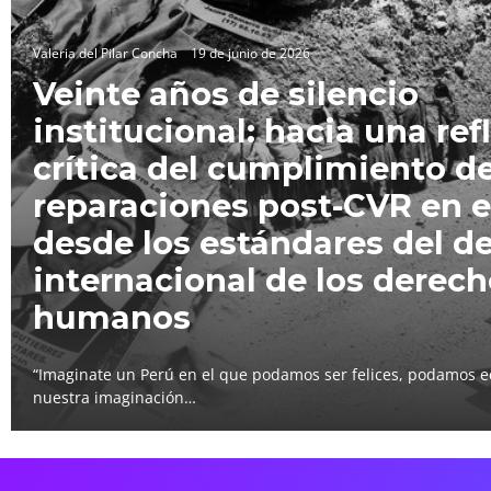
Valeria del Pilar Concha
19 de junio de 2026
Veinte años de silencio
institucional: hacia una ref
crítica del cumplimiento de
reparaciones post-CVR en e
desde los estándares del d
internacional de los derec
humanos
“Imaginate un Perú en el que podamos ser felices, podamos e
nuestra imaginación…