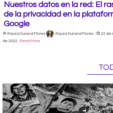
Nuestros datos en la red: El ra
de la privacidad en la platafo
Google
Rayza Durand Flores
Rayza Durand Flores
-
22 de
de 2022
-
Read More
TOD