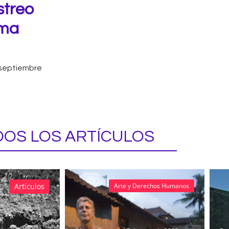
streo
rma
 septiembre
OS LOS ARTÍCULOS
Artículos
Arte y Derechos Humanos