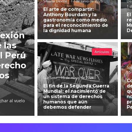
Silvana Dextre
17 de junio de 2026
Der
1 d
El arte de compartir:
Anthony Bourdain y la
El
gastronomía como medio
re
para el reconocimiento de
Mu
la dignidad humana
D
lexión
 las
Artículos
l Perú
erecho
So
15
hos
Luz Soto
15 de mayo de 2026
C
El fin de la Segunda Guerra
d
Mundial: el nacimiento de
qu
un sistema de derechos
no
char al vuelo
humanos que aún
pr
debemos defender
P