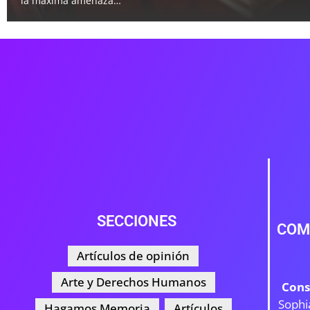
la máxima amenaza…
SECCIONES
COM
Artículos de opinión
Arte y Derechos Humanos
Cons
Sophi
Hagamos Memoria
Artículos