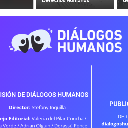
Derechos Humanos
d
ISIÓN DE DIÁLOGOS HUMANOS
PUBLI
Director:
Stefany Inquilla
DH t
ejo Editorial:
Valeria del Pilar Concha /
dialogosh
a Verde /
Adrian Olguin / Derassú Ponce