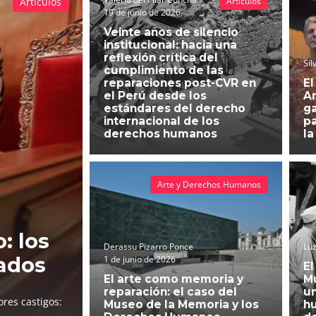
Artículos
Artículos
19 de junio de 2026
Veinte años de silencio
institucional: hacia una
reflexión crítica del
Sil
cumplimiento de las
reparaciones post-CVR en
El
el Perú desde los
An
estándares del derecho
g
internacional de los
pa
derechos humanos
la
Arte y Derechos Humanos
: los
Derassu Pizarro Ponce
Luz
ados
1 de junio de 2026
El
El arte como memoria y
Mu
reparación: el caso del
un
res castigos:
Museo de la Memoria y los
h