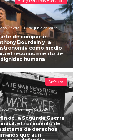
Arte y Derechos Humanos
vana Dextre
17 de junio de 2026
 arte de compartir:
thony Bourdain y la
astronomía como medio
ra el reconocimiento de
 dignidad humana
Artículos
 Soto
15 de mayo de 2026
 fin de la Segunda Guerra
ndial: el nacimiento de
 sistema de derechos
umanos que aún