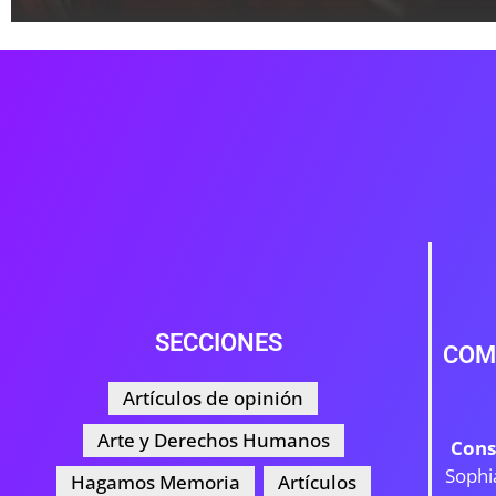
SECCIONES
COM
Artículos de opinión
Arte y Derechos Humanos
Cons
Sophi
Hagamos Memoria
Artículos