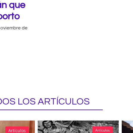
án que
borto
noviembre de
OS LOS ARTÍCULOS
Valeria del Pilar Concha
Artículos
Artículos