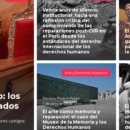
19 de junio de 2026
Veinte años de silencio
institucional: hacia una
reflexión crítica del
Sil
cumplimiento de las
reparaciones post-CVR en
El
el Perú desde los
An
estándares del derecho
g
internacional de los
pa
derechos humanos
la
Arte y Derechos Humanos
: los
Derassu Pizarro Ponce
Luz
ados
1 de junio de 2026
El
El arte como memoria y
Mu
reparación: el caso del
un
res castigos:
Museo de la Memoria y los
h
Derechos Humanos
d