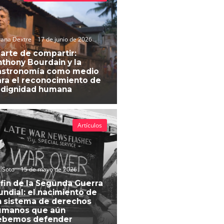
vana Dextre
17 de junio de 2026
 arte de compartir:
thony Bourdain y la
astronomía como medio
ra el reconocimiento de
 dignidad humana
Artículos
 Soto
15 de mayo de 2026
 fin de la Segunda Guerra
ndial: el nacimiento de
 sistema de derechos
umanos que aún
ebemos defender