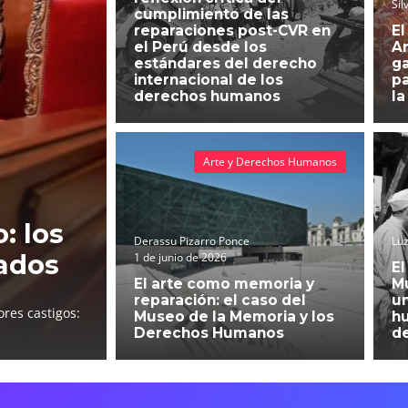
Sil
cumplimiento de las
reparaciones post-CVR en
El
el Perú desde los
An
estándares del derecho
g
internacional de los
pa
derechos humanos
la
Arte y Derechos Humanos
: los
Derassu Pizarro Ponce
Luz
ados
1 de junio de 2026
El
El arte como memoria y
Mu
reparación: el caso del
un
res castigos:
Museo de la Memoria y los
h
Derechos Humanos
d