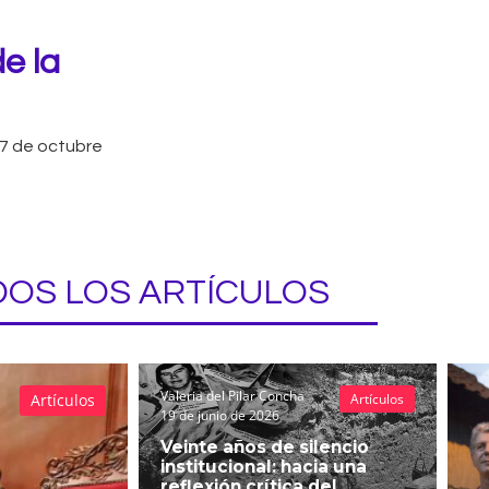
de la
7 de octubre
OS LOS ARTÍCULOS
Valeria del Pilar Concha
Artículos
Artículos
19 de junio de 2026
Veinte años de silencio
institucional: hacia una
reflexión crítica del