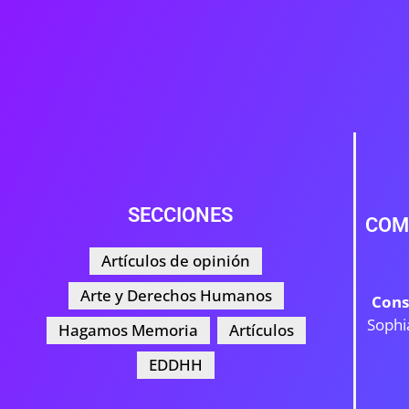
SECCIONES
COM
Artículos de opinión
Arte y Derechos Humanos
Cons
Sophi
Hagamos Memoria
Artículos
EDDHH