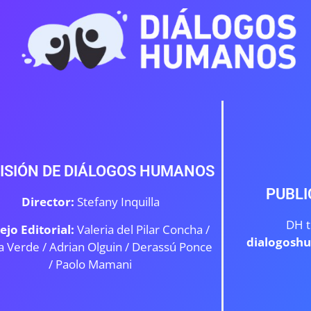
ISIÓN DE DIÁLOGOS HUMANOS
PUBLI
Director:
Stefany Inquilla
DH t
ejo Editorial:
Valeria del Pilar Concha /
dialogosh
a Verde /
Adrian Olguin / Derassú Ponce
/ Paolo Mamani