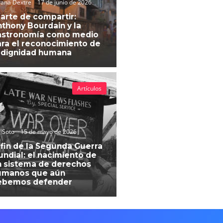
vana Dextre
17 de junio de 2026
 arte de compartir:
thony Bourdain y la
astronomía como medio
ra el reconocimiento de
 dignidad humana
Artículos
 Soto
15 de mayo de 2026
 fin de la Segunda Guerra
ndial: el nacimiento de
 sistema de derechos
umanos que aún
ebemos defender