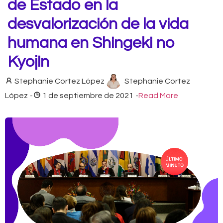
de Estado en la
desvalorización de la vida
humana en Shingeki no
Kyojin
Stephanie Cortez López
Stephanie Cortez
López
-
1 de septiembre de 2021
-
Read More