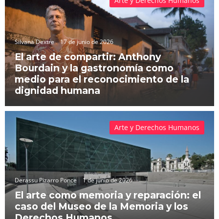
Arte y Derechos Humanos
Silvana Dextre
17 de junio de 2026
El arte de compartir: Anthony
Bourdain y la gastronomía como
medio para el reconocimiento de la
dignidad humana
Arte y Derechos Humanos
Derassu Pizarro Ponce
1 de junio de 2026
El arte como memoria y reparación: el
caso del Museo de la Memoria y los
Derechos Humanos