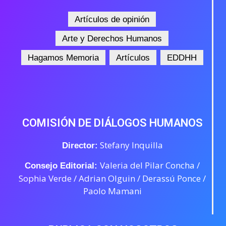
Artículos de opinión
Arte y Derechos Humanos
Hagamos Memoria
Artículos
EDDHH
COMISIÓN DE DIÁLOGOS HUMANOS
Stefany Inquilla
Director:
Valeria del Pilar Concha /
Consejo Editorial:
Sophia Verde /
Adrian Olguin / Derassú Ponce /
Paolo Mamani