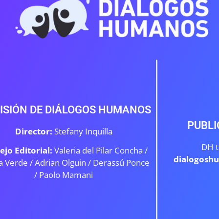
ISIÓN DE DIÁLOGOS HUMANOS
PUBLI
Director:
Stefany Inquilla
DH t
ejo Editorial:
Valeria del Pilar Concha /
dialogosh
a Verde /
Adrian Olguin / Derassú Ponce
/ Paolo Mamani