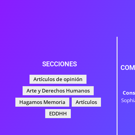
SECCIONES
COM
Artículos de opinión
Arte y Derechos Humanos
Cons
Sophi
Hagamos Memoria
Artículos
EDDHH