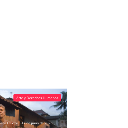
Arte y Derechos Humanos
vana Dextre
17 de junio de 2026