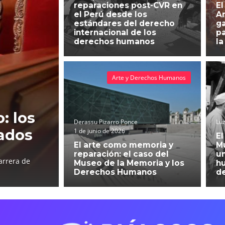
reparaciones post-CVR en
El
el Perú desde los
An
estándares del derecho
g
internacional de los
pa
derechos humanos
la
Arte y Derechos Humanos
: los
Derassu Pizarro Ponce
Luz
ados
1 de junio de 2026
El
El arte como memoria y
Mu
reparación: el caso del
un
arrera de
Museo de la Memoria y los
h
Derechos Humanos
d