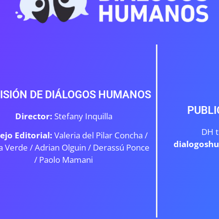
ISIÓN DE DIÁLOGOS HUMANOS
PUBLI
Director:
Stefany Inquilla
DH t
ejo Editorial:
Valeria del Pilar Concha /
dialogosh
a Verde /
Adrian Olguin / Derassú Ponce
/ Paolo Mamani