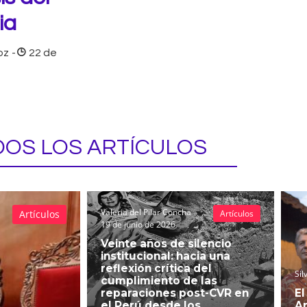
ia
oz
-
22 de
OS LOS ARTÍCULOS
Valeria del Pilar Concha
Artículos
Artículos
19 de junio de 2026
Veinte años de silencio
institucional: hacia una
reflexión crítica del
Sil
cumplimiento de las
reparaciones post-CVR en
El
el Perú desde los
An