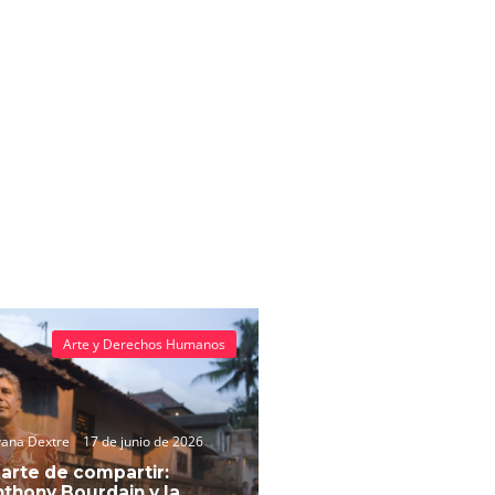
Arte y Derechos Humanos
vana Dextre
17 de junio de 2026
 arte de compartir:
thony Bourdain y la