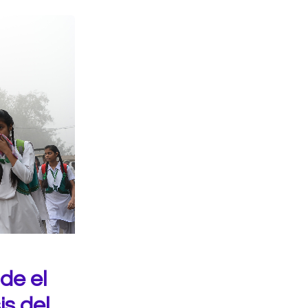
de el
is del