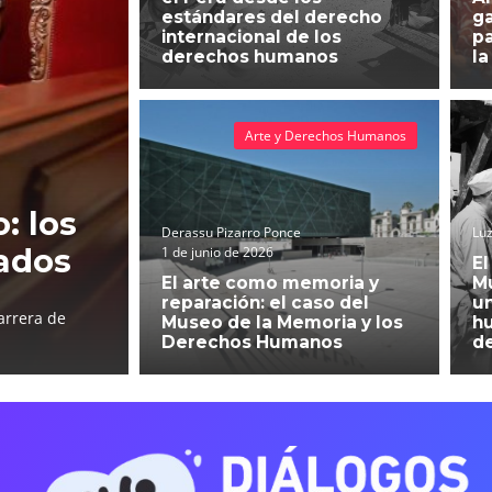
estándares del derecho
g
internacional de los
pa
derechos humanos
la
Arte y Derechos Humanos
: los
Derassu Pizarro Ponce
Luz
ados
1 de junio de 2026
El
El arte como memoria y
Mu
reparación: el caso del
un
arrera de
Museo de la Memoria y los
h
Derechos Humanos
d