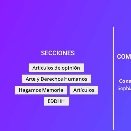
SECCIONES
COM
Artículos de opinión
Arte y Derechos Humanos
Cons
Sophi
Hagamos Memoria
Artículos
EDDHH