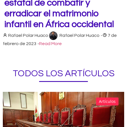
estatal de combatir y
erradicar el matrimonio
infantil en África occidental
Rafael Polar Huaco
Rafael Polar Huaco
-
7 de
febrero de 2023
-
Read More
TODOS LOS ARTÍCULOS
Artículos