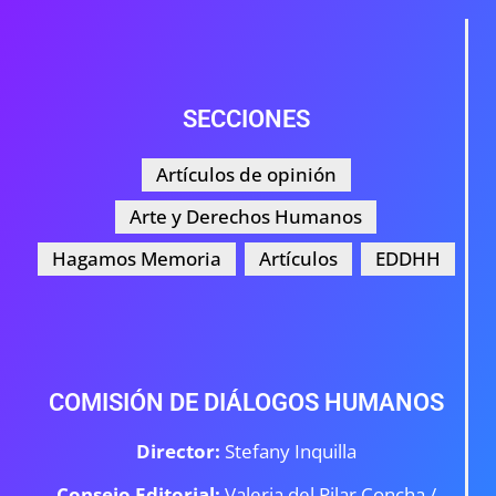
SECCIONES
Artículos de opinión
Arte y Derechos Humanos
Hagamos Memoria
Artículos
EDDHH
COMISIÓN DE DIÁLOGOS HUMANOS
Director:
Stefany Inquilla
Consejo Editorial:
Valeria del Pilar Concha /