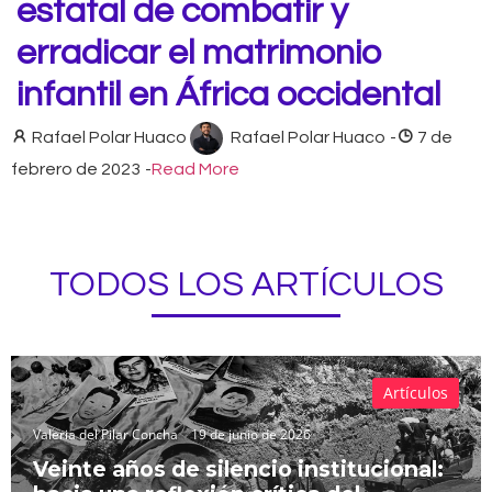
estatal de combatir y
erradicar el matrimonio
infantil en África occidental
Rafael Polar Huaco
Rafael Polar Huaco
-
7 de
febrero de 2023
-
Read More
TODOS LOS ARTÍCULOS
Artículos
Valeria del Pilar Concha
19 de junio de 2026
Veinte años de silencio institucional: