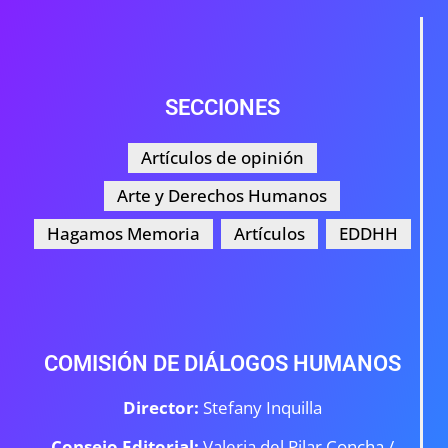
SECCIONES
Artículos de opinión
Arte y Derechos Humanos
Hagamos Memoria
Artículos
EDDHH
COMISIÓN DE DIÁLOGOS HUMANOS
Director:
Stefany Inquilla
Consejo Editorial:
Valeria del Pilar Concha /