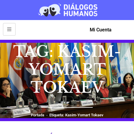
Mi Cuenta
TAG: KASIM-
YOMART
TOKAEV
Portada
Etiqueta: Kasim-Yomart Tokaev