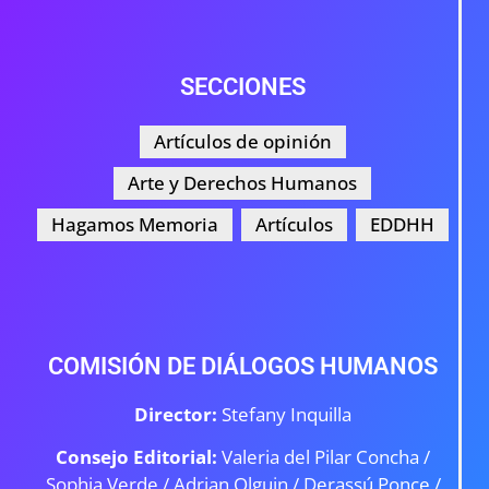
SECCIONES
Artículos de opinión
Arte y Derechos Humanos
Hagamos Memoria
Artículos
EDDHH
COMISIÓN DE DIÁLOGOS HUMANOS
Director:
Stefany Inquilla
Consejo Editorial:
Valeria del Pilar Concha /
Sophia Verde /
Adrian Olguin / Derassú Ponce /