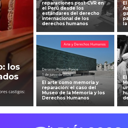
reparaciones post-CVR en
El
el Perú desde los
An
estándares del derecho
g
internacional de los
pa
derechos humanos
la
Arte y Derechos Humanos
: los
Derassu Pizarro Ponce
Luz
ados
1 de junio de 2026
El
El arte como memoria y
Mu
reparación: el caso del
un
res castigos:
Museo de la Memoria y los
h
Derechos Humanos
d