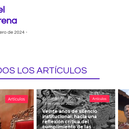
l
rena
ero de 2024
-
OS LOS ARTÍCULOS
Valeria del Pilar Concha
Artículos
Artículos
19 de junio de 2026
Veinte años de silencio
institucional: hacia una
reflexión crítica del
Sil
cumplimiento de las