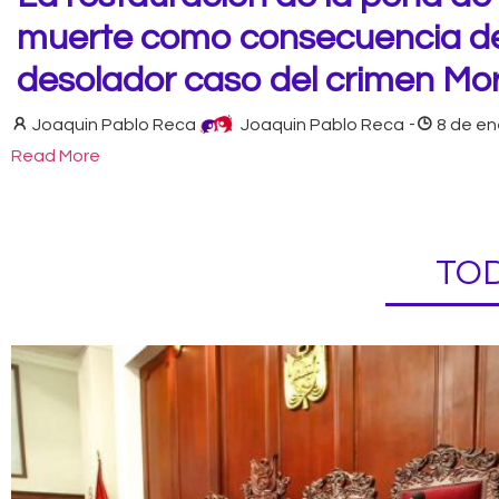
muerte como consecuencia de
desolador caso del crimen Mo
Joaquin Pablo Reca
Joaquin Pablo Reca
-
8 de en
Read More
TOD