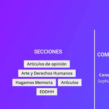
SECCIONES
COM
Artículos de opinión
Arte y Derechos Humanos
Cons
Sophi
Hagamos Memoria
Artículos
EDDHH