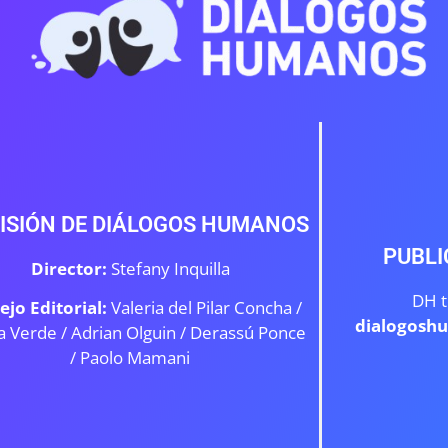
ISIÓN DE DIÁLOGOS HUMANOS
PUBLI
Director:
Stefany Inquilla
DH t
ejo Editorial:
Valeria del Pilar Concha /
dialogosh
a Verde /
Adrian Olguin / Derassú Ponce
/ Paolo Mamani