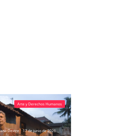
Arte y Derechos Humanos
vana Dextre
17 de junio de 2026