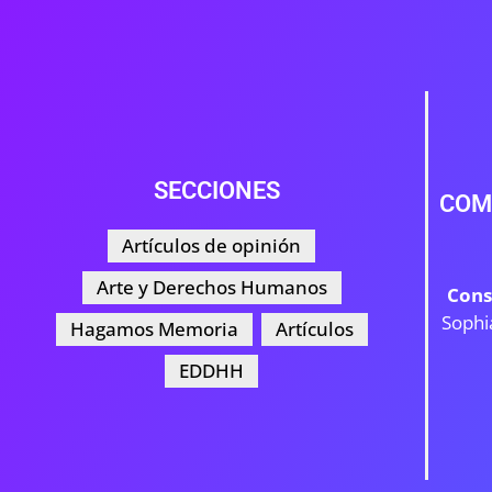
SECCIONES
COM
Artículos de opinión
Arte y Derechos Humanos
Cons
Sophi
Hagamos Memoria
Artículos
EDDHH