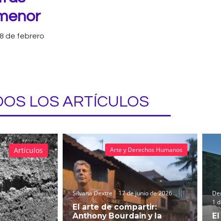
 menor
8 de febrero
OS LOS ARTÍCULOS
Artículos
Arte y Derechos Humanos
Silvana Dextre
17 de junio de 2026
Der
1 d
El arte de compartir:
Anthony Bourdain y la
El