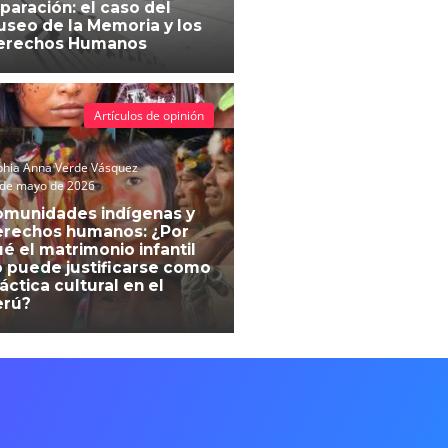
paración: el caso del
seo de la Memoria y los
erechos Humanos
Artículos de opinión
phia Anna Verde Vásquez
 de mayo de 2026
omunidades indígenas y
erechos humanos: ¿Por
é el matrimonio infantil
 puede justificarse como
áctica cultural en el
erú?