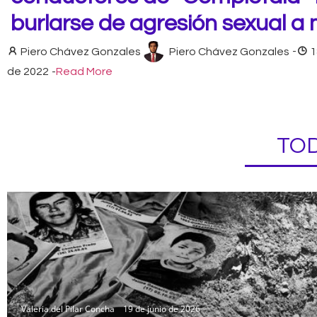
burlarse de agresión sexual a
Piero Chávez Gonzales
Piero Chávez Gonzales
-
1
de 2022
-
Read More
TOD
Valeria del Pilar Concha
19 de junio de 2026