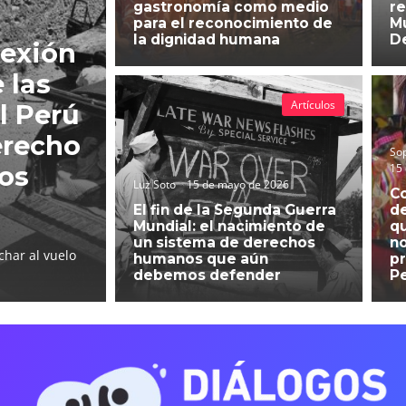
gastronomía como medio
re
para el reconocimiento de
Mu
la dignidad humana
D
lexión
 las
Artículos
l Perú
erecho
So
15
hos
Luz Soto
15 de mayo de 2026
C
El fin de la Segunda Guerra
d
Mundial: el nacimiento de
qu
un sistema de derechos
no
char al vuelo
humanos que aún
pr
debemos defender
P