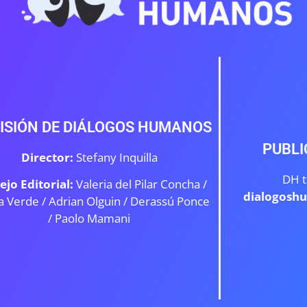
ISIÓN DE DIÁLOGOS HUMANOS
PUBLI
Director:
Stefany Inquilla
DH t
ejo Editorial:
Valeria del Pilar Concha /
dialogosh
a Verde /
Adrian Olguin / Derassú Ponce
/ Paolo Mamani