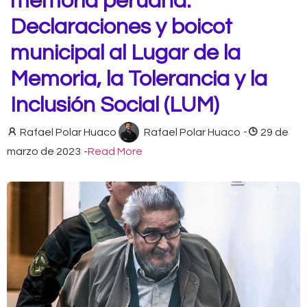
memoria peruana:
Declaraciones y boicot
municipal al Lugar de la
Memoria, la Tolerancia y la
Inclusión Social (LUM)
Rafael Polar Huaco
Rafael Polar Huaco
-
29 de
marzo de 2023
-
Read More