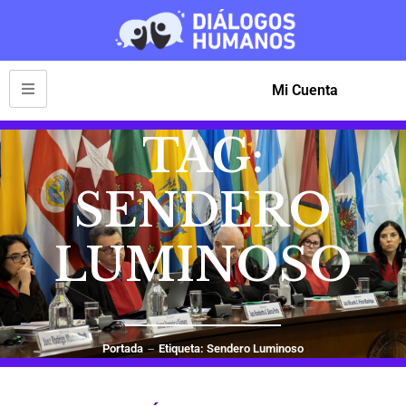
Mi Cuenta
TAG:
SENDERO
LUMINOSO
Portada
Etiqueta: Sendero Luminoso