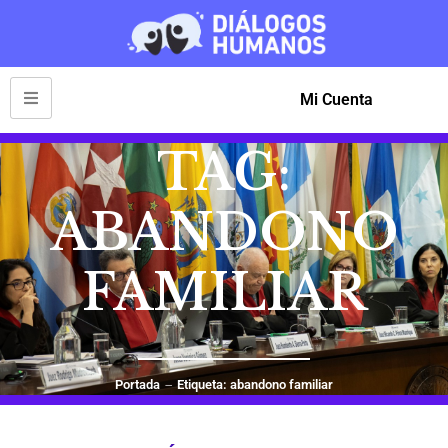
Mi Cuenta
TAG:
ABANDONO
FAMILIAR
Portada
Etiqueta: abandono familiar