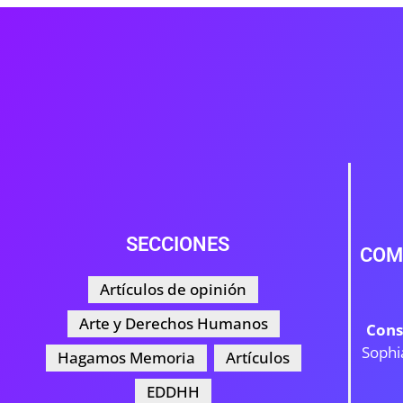
SECCIONES
COM
Artículos de opinión
Arte y Derechos Humanos
Cons
Sophi
Hagamos Memoria
Artículos
EDDHH