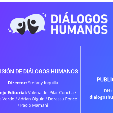
ISIÓN DE DIÁLOGOS HUMANOS
PUBLI
Director:
Stefany Inquilla
DH t
ejo Editorial:
Valeria del Pilar Concha /
dialogosh
a Verde /
Adrian Olguin / Derassú Ponce
/ Paolo Mamani