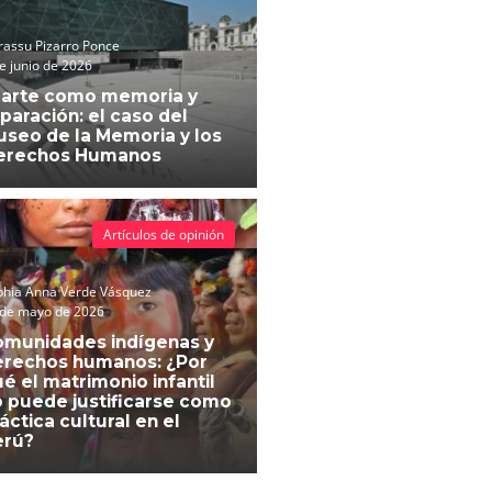
assu Pizarro Ponce
e junio de 2026
 arte como memoria y
paración: el caso del
seo de la Memoria y los
erechos Humanos
Artículos de opinión
phia Anna Verde Vásquez
 de mayo de 2026
omunidades indígenas y
erechos humanos: ¿Por
é el matrimonio infantil
 puede justificarse como
áctica cultural en el
erú?