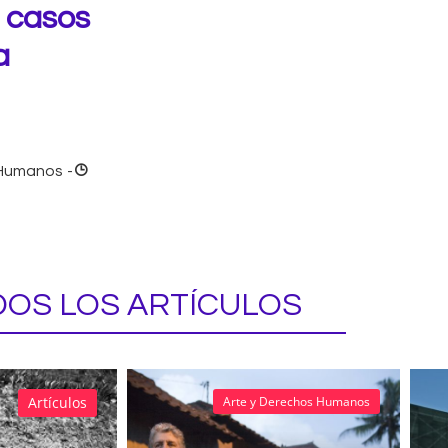
n casos
a
 Humanos
-
OS LOS ARTÍCULOS
Artículos
Arte y Derechos Humanos