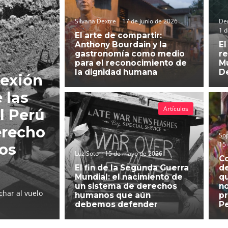
Silvana Dextre
17 de junio de 2026
Der
1 d
El arte de compartir:
Anthony Bourdain y la
El
gastronomía como medio
re
para el reconocimiento de
Mu
la dignidad humana
D
lexión
 las
Artículos
l Perú
erecho
So
15
hos
Luz Soto
15 de mayo de 2026
C
El fin de la Segunda Guerra
d
Mundial: el nacimiento de
qu
un sistema de derechos
no
char al vuelo
humanos que aún
pr
debemos defender
P