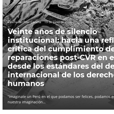
Valeria del Pilar Concha
19 de junio de 2026
Veinte años de silencio
institucional: hacia una ref
crítica del cumplimiento de
reparaciones post-CVR en e
desde los estándares del d
internacional de los derec
humanos
“Imaginate un Perú en el que podamos ser felices, podamos e
nuestra imaginación…