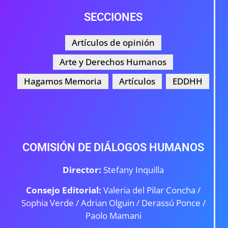
SECCIONES
Artículos de opinión
Arte y Derechos Humanos
Hagamos Memoria
Artículos
EDDHH
COMISIÓN DE DIÁLOGOS HUMANOS
Director:
Stefany Inquilla
Consejo Editorial:
Valeria del Pilar Concha /
Sophia Verde /
Adrian Olguin / Derassú Ponce /
Paolo Mamani