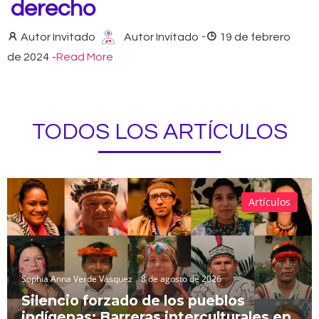
derecho
Autor Invitado
Autor Invitado
-
19 de febrero
de 2024
-
Read More
TODOS LOS ARTÍCULOS
Artículos
Sophia Anna Verde Vásquez
8 de agosto de 2026
Silencio forzado de los pueblos
indígenas: Barreras interculturales en