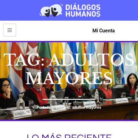
Mi Cuenta
TAG: ADULTOS
MAYORES
Portada
Etiqueta: adultos mayores