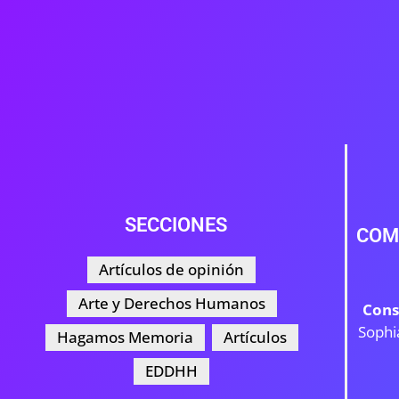
SECCIONES
COM
Artículos de opinión
Arte y Derechos Humanos
Cons
Sophi
Hagamos Memoria
Artículos
EDDHH