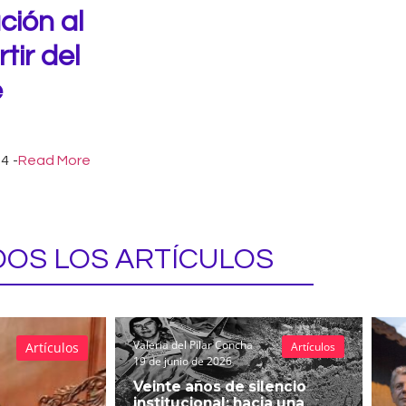
ción al
ir del
e
24
-
Read More
OS LOS ARTÍCULOS
Valeria del Pilar Concha
Artículos
Artículos
19 de junio de 2026
Veinte años de silencio
institucional: hacia una