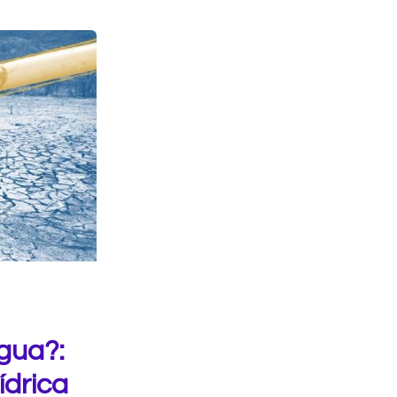
gua?:
ídrica