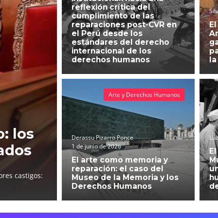
reflexión crítica del
Sil
cumplimiento de las
reparaciones post-CVR en
El
el Perú desde los
An
estándares del derecho
g
internacional de los
pa
derechos humanos
la
Arte y Derechos Humanos
: los
Derassu Pizarro Ponce
Luz
ados
1 de junio de 2026
El
El arte como memoria y
Mu
reparación: el caso del
un
res castigos:
Museo de la Memoria y los
h
Derechos Humanos
d