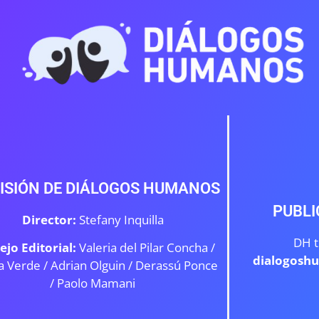
ISIÓN DE DIÁLOGOS HUMANOS
PUBLI
Director:
Stefany Inquilla
DH t
ejo Editorial:
Valeria del Pilar Concha /
dialogosh
a Verde /
Adrian Olguin / Derassú Ponce
/ Paolo Mamani