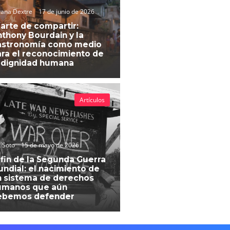
vana Dextre
17 de junio de 2026
 arte de compartir:
thony Bourdain y la
astronomía como medio
ra el reconocimiento de
 dignidad humana
Artículos
 Soto
15 de mayo de 2026
 fin de la Segunda Guerra
ndial: el nacimiento de
 sistema de derechos
umanos que aún
ebemos defender