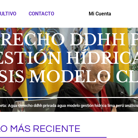
ULTIVO
CONTACTO
Mi Cuenta
ERECHO DDHH 
STIÓN HÍDRICA
SIS MODELO C
ueta: Agua derecho ddhh privada agua modelo gestión hídrica lima perú análisi
LO MÁS RECIENTE