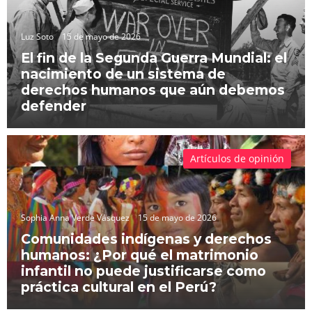
Luz Soto
15 de mayo de 2026
El fin de la Segunda Guerra Mundial: el
nacimiento de un sistema de
derechos humanos que aún debemos
defender
Artículos de opinión
Sophia Anna Verde Vásquez
15 de mayo de 2026
Comunidades indígenas y derechos
humanos: ¿Por qué el matrimonio
infantil no puede justificarse como
práctica cultural en el Perú?