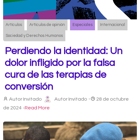
Artículos
Artículos de opinión
Especiales
Internacional
Sociedad y Derechos Humanos
Perdiendo la identidad: Un
dolor infligido por la falsa
cura de las terapias de
conversión
Autor Invitado
Autor Invitado
-
28 de octubre
de 2024
-
Read More