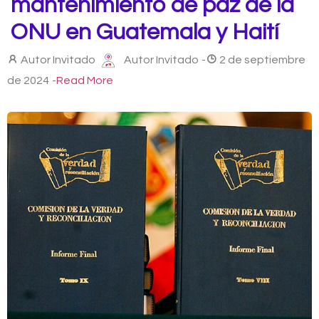
mantenimiento de paz de la
ONU en Guatemala y Haití
Autor Invitado
Autor Invitado
-
2 de septiembre
de 2024
-
Read More