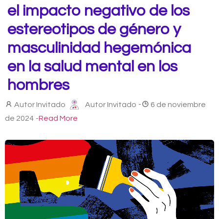
el impacto negativo de los
estereotipos de género y
masculinidad hegemónica
en la salud mental en los
hombres
Autor Invitado
Autor Invitado
-
6 de noviembre
de 2024
-
Read More