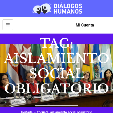
Mi Cuenta
TAG:
AISLAMIENTO
SOCIAL
OBLIGATORIO
Portada
Etiqueta: aislamiento social obligatorio