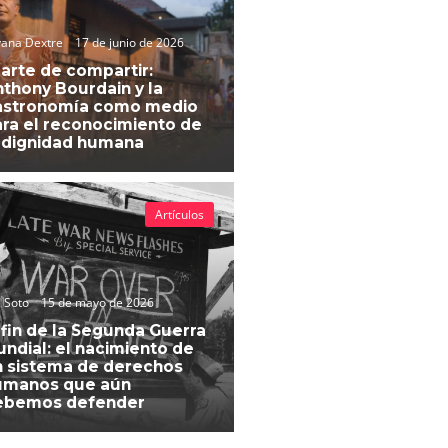
vana Dextre
17 de junio de 2026
 arte de compartir:
thony Bourdain y la
astronomía como medio
ra el reconocimiento de
 dignidad humana
Artículos
 Soto
15 de mayo de 2026
 fin de la Segunda Guerra
ndial: el nacimiento de
 sistema de derechos
umanos que aún
ebemos defender