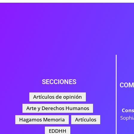
SECCIONES
COM
Artículos de opinión
Arte y Derechos Humanos
Cons
Sophi
Hagamos Memoria
Artículos
EDDHH