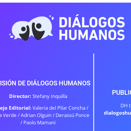
ISIÓN DE DIÁLOGOS HUMANOS
PUBLI
Director:
Stefany Inquilla
DH t
ejo Editorial:
Valeria del Pilar Concha /
dialogosh
a Verde /
Adrian Olguin / Derassú Ponce
/ Paolo Mamani