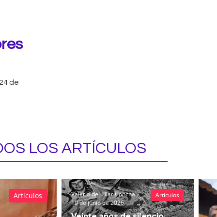
ores
24 de
OS LOS ARTÍCULOS
Valeria del Pilar Concha
Artículos
Artículos
19 de junio de 2026
Veinte años de silencio