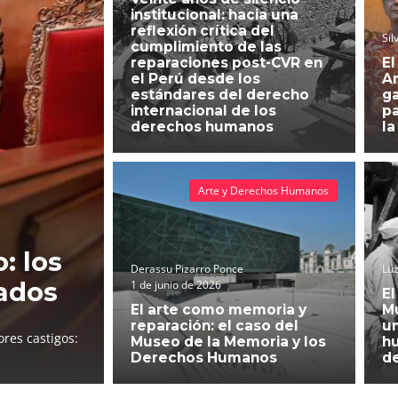
institucional: hacia una
reflexión crítica del
Sil
cumplimiento de las
reparaciones post-CVR en
El
el Perú desde los
An
estándares del derecho
g
internacional de los
pa
derechos humanos
la
Arte y Derechos Humanos
: los
Derassu Pizarro Ponce
Luz
ados
1 de junio de 2026
El
El arte como memoria y
Mu
reparación: el caso del
un
res castigos:
Museo de la Memoria y los
h
Derechos Humanos
d