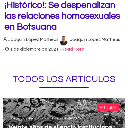
¡Histórico!: Se despenalizan
las relaciones homosexuales
en Botsuana
Joaquín López Matheus
Joaquín López Matheus
-
1 de diciembre de 2021
-
Read More
TODOS LOS ARTÍCULOS
Artículos
Valeria del Pilar Concha
19 de junio de 2026
Veinte años de silencio institucional: