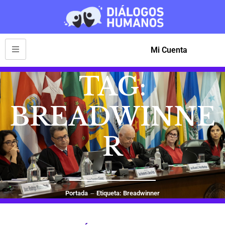
Mi Cuenta
TAG:
BREADWINNE
R
Portada
Etiqueta: Breadwinner