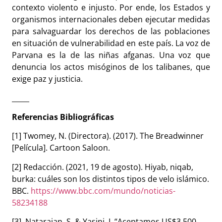
contexto violento e injusto. Por ende, los Estados y
organismos internacionales deben ejecutar medidas
para salvaguardar los derechos de las poblaciones
en situación de vulnerabilidad en este país. La voz de
Parvana es la de las niñas afganas. Una voz que
denuncia los actos misóginos de los talibanes, que
exige paz y justicia.
_____
Referencias Bibliográficas
[1] Twomey, N. (Directora). (2017). The Breadwinner
[Película]. Cartoon Saloon.
[2] Redacción. (2021, 19 de agosto).
Hiyab, niqab,
burka: cuáles son los distintos tipos de velo islámico.
BBC.
https://www.bbc.com/mundo/noticias-
58234188
[3] Natarajan, S. & Yasini, I.
“Aceptamos US$3.500