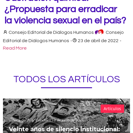
¿Propuesta para erradicar
la violencia sexual en el país?
Consejo Editorial de Diálogos Humanos
Consejo
Editorial de Diálogos Humanos
-
23 de abril de 2022
-
Read More
TODOS LOS ARTÍCULOS
Artículos
Valeria del Pilar Concha
19 de junio de 2026
Veinte años de silencio institucional: