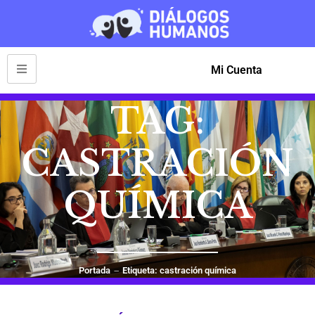
Mi Cuenta
TAG:
CASTRACIÓN
QUÍMICA
Portada
Etiqueta: castración química