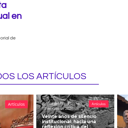
ta
ual en
orial de
OS LOS ARTÍCULOS
Valeria del Pilar Concha
Artículos
Artículos
19 de junio de 2026
Veinte años de silencio
institucional: hacia una
reflexión crítica del