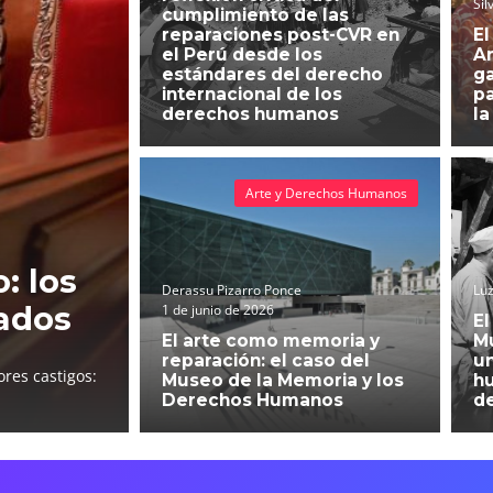
Sil
cumplimiento de las
reparaciones post-CVR en
El
el Perú desde los
An
estándares del derecho
g
internacional de los
pa
derechos humanos
la
Arte y Derechos Humanos
: los
Derassu Pizarro Ponce
Luz
ados
1 de junio de 2026
El
El arte como memoria y
Mu
reparación: el caso del
un
res castigos:
Museo de la Memoria y los
h
Derechos Humanos
d