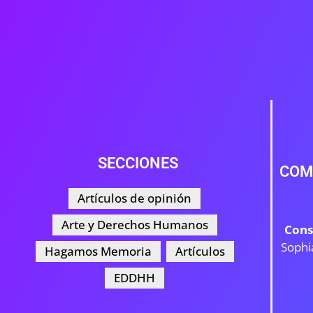
SECCIONES
COM
Artículos de opinión
Arte y Derechos Humanos
Cons
Sophi
Hagamos Memoria
Artículos
EDDHH