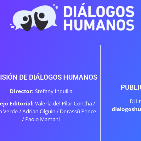
ISIÓN DE DIÁLOGOS HUMANOS
PUBLI
Director:
Stefany Inquilla
DH t
ejo Editorial:
Valeria del Pilar Concha /
dialogosh
a Verde /
Adrian Olguin / Derassú Ponce
/ Paolo Mamani