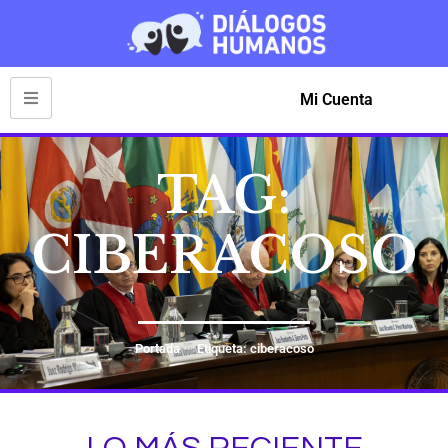
Mi Cuenta
TAG:
CIBERACOSO
Portada
Etiqueta: ciberacoso