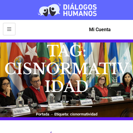
Mi Cuenta
TAG:
CISNORMATIV
IDAD
Portada
Etiqueta: cisnormatividad