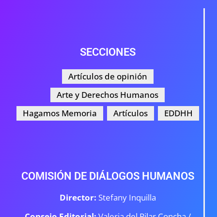
SECCIONES
Artículos de opinión
Arte y Derechos Humanos
Hagamos Memoria
Artículos
EDDHH
COMISIÓN DE DIÁLOGOS HUMANOS
Director:
Stefany Inquilla
Consejo Editorial:
Valeria del Pilar Concha /