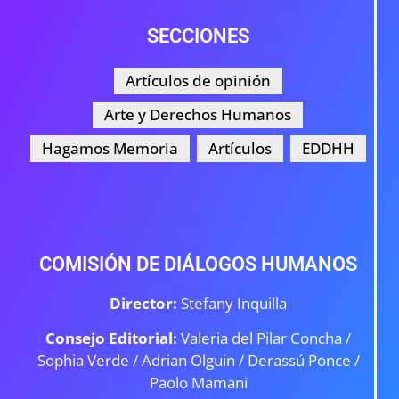
SECCIONES
Artículos de opinión
Arte y Derechos Humanos
Hagamos Memoria
Artículos
EDDHH
COMISIÓN DE DIÁLOGOS HUMANOS
Director:
Stefany Inquilla
Consejo Editorial:
Valeria del Pilar Concha /
Sophia Verde /
Adrian Olguin / Derassú Ponce /
Paolo Mamani