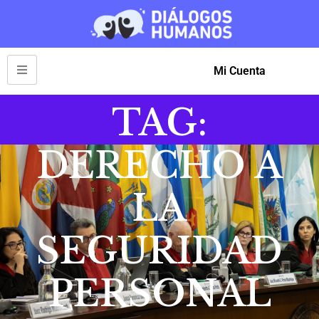
Mi Cuenta
TAG:
DERECHO A
LA
SEGURIDAD
PERSONAL