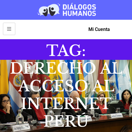
Mi Cuenta
TAG:
DERECHO AL
ACCESO AL
INTERNET
PERÚ