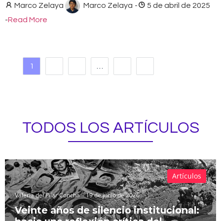
Marco Zelaya
Marco Zelaya
-
5 de abril de 2025
-
Read More
1
2
3
…
16
TODOS LOS ARTÍCULOS
Artículos
Valeria del Pilar Concha
19 de junio de 2026
Veinte años de silencio institucional: