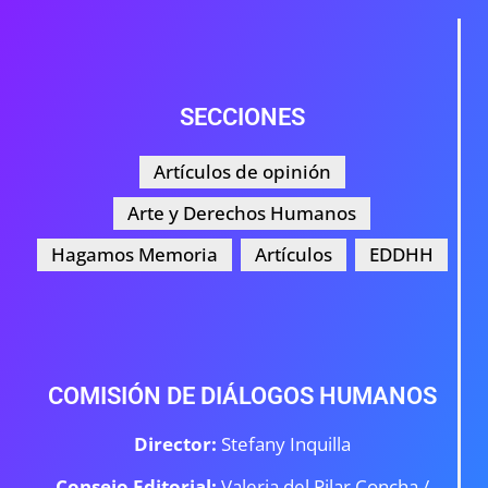
SECCIONES
Artículos de opinión
Arte y Derechos Humanos
Hagamos Memoria
Artículos
EDDHH
COMISIÓN DE DIÁLOGOS HUMANOS
Director:
Stefany Inquilla
Consejo Editorial:
Valeria del Pilar Concha /