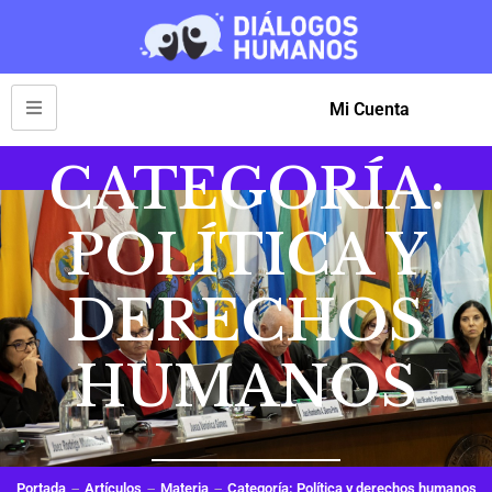
Mi Cuenta
CATEGORÍA:
POLÍTICA Y
DERECHOS
HUMANOS
Portada
Artículos
Materia
Categoría: Política y derechos humanos