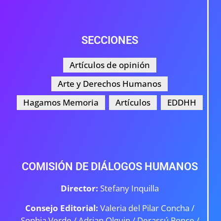
SECCIONES
Artículos de opinión
Arte y Derechos Humanos
Hagamos Memoria
Artículos
EDDHH
COMISIÓN DE DIÁLOGOS HUMANOS
Director:
Stefany Inquilla
Consejo Editorial:
Valeria del Pilar Concha /
Sophia Verde /
Adrian Olguin / Derassú Ponce /