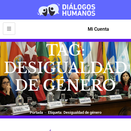
Mi Cuenta
TAG:
DESIGUALDAD
DE GÉNERO
Portada
Etiqueta: Desigualdad de género