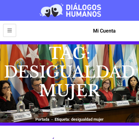
Mi Cuenta
TAG:
DESIGUALDAD
MUJER
Portada
Etiqueta: desigualdad mujer