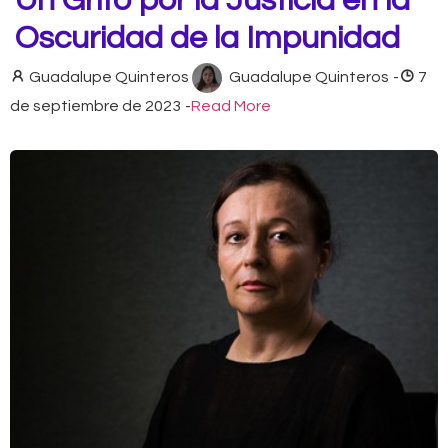
Un Grito por la Justicia en la
Oscuridad de la Impunidad
Guadalupe Quinteros
Guadalupe Quinteros
-
7
de septiembre de 2023
-
Read More