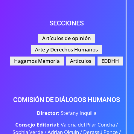
SECCIONES
Artículos de opinión
Arte y Derechos Humanos
Hagamos Memoria
Artículos
EDDHH
COMISIÓN DE DIÁLOGOS HUMANOS
Director:
Stefany Inquilla
Consejo Editorial:
Valeria del Pilar Concha /
Sophia Verde /
Adrian Olguin / Derassú Ponce /