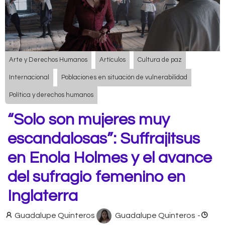
Arte y Derechos Humanos
Artículos
Cultura de paz
Internacional
Poblaciones en situación de vulnerabilidad
Política y derechos humanos
“Solo son mujeres muy
escandalosas”: Suffrajitsus
en Enola Holmes y el avance
del sufragio femenino en
Inglaterra
Guadalupe Quinteros
Guadalupe Quinteros
-