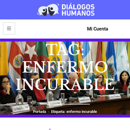
Mi Cuenta
TAG:
ENFERMO
INCURABLE
Portada
Etiqueta: enfermo incurable