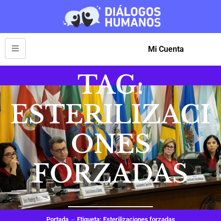
Mi Cuenta
TAG:
ESTERILIZACI
ONES
FORZADAS
Portada
Etiqueta: Esterilizaciones forzadas