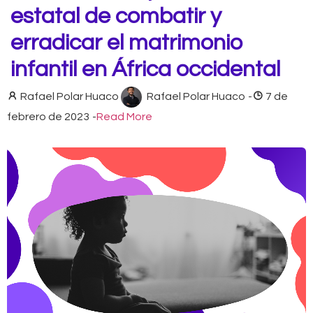
estatal de combatir y
erradicar el matrimonio
infantil en África occidental
Rafael Polar Huaco
Rafael Polar Huaco
-
7 de
febrero de 2023
-
Read More