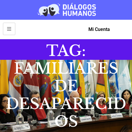
Mi Cuenta
TAG:
FAMILIARES
DE
DESAPARECID
OS